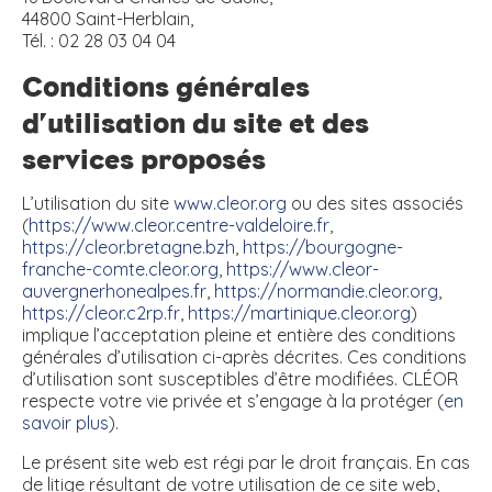
44800 Saint-Herblain,
Tél. : 02 28 03 04 04
Conditions générales
d’utilisation du site et des
services proposés
L’utilisation du site
www.cleor.org
ou des sites associés
(
https://www.cleor.centre-valdeloire.fr
,
https://cleor.bretagne.bzh
,
https://bourgogne-
franche-comte.cleor.org
,
https://www.cleor-
auvergnerhonealpes.fr
,
https://normandie.cleor.org
,
https://cleor.c2rp.fr
,
https://martinique.cleor.org
)
implique l’acceptation pleine et entière des conditions
générales d’utilisation ci-après décrites. Ces conditions
d’utilisation sont susceptibles d’être modifiées. CLÉOR
respecte votre vie privée et s’engage à la protéger (
en
savoir plus
).
Le présent site web est régi par le droit français. En cas
de litige résultant de votre utilisation de ce site web,