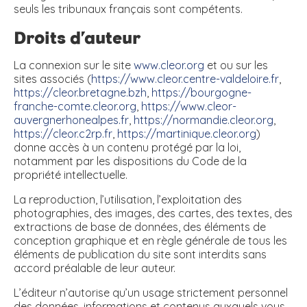
seuls les tribunaux français sont compétents.
Droits d’auteur
La connexion sur le site
www.cleor.org
et ou sur les
sites associés (
https://www.cleor.centre-valdeloire.fr
,
https://cleor.bretagne.bzh
,
https://bourgogne-
franche-comte.cleor.org
,
https://www.cleor-
auvergnerhonealpes.fr
,
https://normandie.cleor.org
,
https://cleor.c2rp.fr
,
https://martinique.cleor.org
)
donne accès à un contenu protégé par la loi,
notamment par les dispositions du Code de la
propriété intellectuelle.
La reproduction, l’utilisation, l’exploitation des
photographies, des images, des cartes, des textes, des
extractions de base de données, des éléments de
conception graphique et en règle générale de tous les
éléments de publication du site sont interdits sans
accord préalable de leur auteur.
L’éditeur n’autorise qu’un usage strictement personnel
des données, informations et contenus auxquels vous