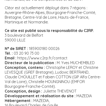
Cléor est actuellement déployé dans 7 régions :
Auvergne-Rhône-Alpes, Bourgogne-Franche-Comté,
Bretagne, Centre-Val de Loire, Hauts-de-France,
Martinique et Normandie.
Ce site est publié sous la responsabilité du C2RP.
3 boulevard de Belfort
59000 LILLE
N° de SIRET :
185900180 00026
Tél. :
03 20 90 73 00
Email :
https://www.c2rp.fr/contact
Directeur de la publication :
M. Yves MUCHEMBLED
Conception, contenu :
Christophe LEROY et Christine
LEVESQUE (GREF Bretagne), Ludovic BERTRAND,
Claude CHOUILLET et Fabien COTTON (GIP Alfa Centre-
Val de Loire), Christelle HOUNGNINOU (EMFOR
Bourgogne-Franche-Comté).
Conception, design :
Juliette THEVENOT
Développement et réalisation du site :
MAZEDIA
Hébergement :
MAZEDIA,
16 Boulevard Charles de Gaulle,